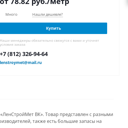
от 78.82
руб.
/метр
Много
Нашли дешевле?
Купить
Наши менеджеры обязательно свяжутся с вами и уточнят
условия заказа
+7 (812) 326-94-64
lenstroymet@mail.ru
 «ЛенСтройМет ВК». Товар представлен с разными
оизводителей, также есть большие запасы на