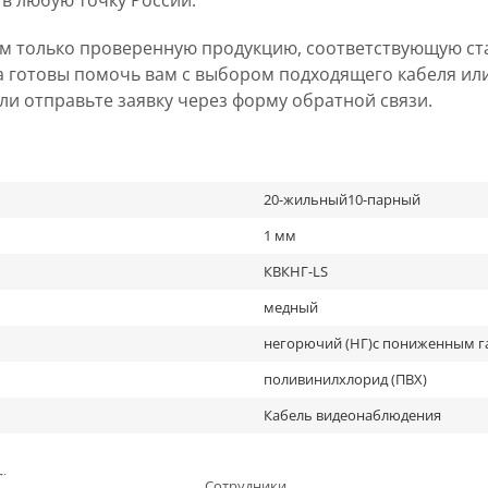
 в любую точку России.
ем только проверенную продукцию, соответствующую ст
а готовы помочь вам с выбором подходящего кабеля ил
 или отправьте заявку через форму обратной связи.
20-жильный10-парный
1 мм
КВКНГ-LS
медный
негорючий (НГ)с пониженным г
поливинилхлорид (ПВХ)
Кабель видеонаблюдения
льное
Сотрудники