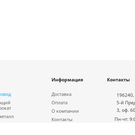
Информация
Контакты
ровод
Доставка
196240, 
ющий
Оплата
5-й Пре
рокат
3, оф. 6
О компании
металл
Пн-чт: 9:
Контакты
водная арматура
Пт: с 9:00
Карта сайта
еталл
Сб-вс: в