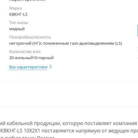
Марка
КВКНГ-LS
Тип жилы
медный
Пожаробезопасность
негорючий (НГ)с пониженным газо-дымовыделением (LS)
Количество жил
20-жильный10-парный
Все характеристики
лий кабельной продукции, которую поставляет компания
ь КВКНГ-LS 10Х2Х1 поставляется напрямую от ведущих пр